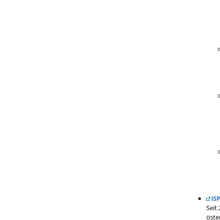
IS
Seit
öste