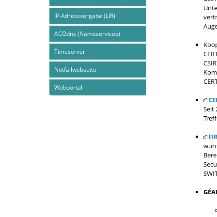
Unte
IP-Adressvergabe (LIR)
vert
Auge
ACOdns (Nameservices)
Koop
Timeserver
CERT
CSIR
Notfallwebseite
Komm
CERT.
Webportal
CE
Seit
Tref
FI
wurd
Bere
Secu
SWIT
GÉA