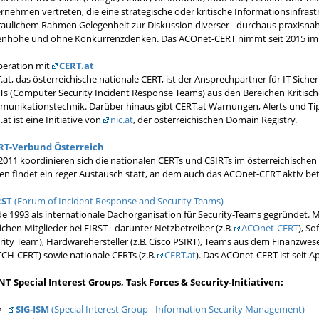
rnehmen vertreten, die eine strategische oder kritische Informationsinfrastr
raulichem Rahmen Gelegenheit zur Diskussion diverser - durchaus praxisna
nhöhe und ohne Konkurrenzdenken. Das ACOnet-CERT nimmt seit 2015 im Se
eration mit
CERT.at
.at, das österreichische nationale CERT, ist der Ansprechpartner für IT-Sich
Ts (Computer Security Incident Response Teams) aus den Bereichen Kritisch
unikationstechnik. Darüber hinaus gibt CERT.at Warnungen, Alerts und Tip
at ist eine Initiative von
nic.at
, der österreichischen Domain Registry.
RT-Verbund Österreich
 2011 koordinieren sich die nationalen CERTs und CSIRTs im österreichische
fen findet ein reger Austausch statt, an dem auch das ACOnet-CERT aktiv betei
RST
(Forum of Incident Response and Security Teams)
e 1993 als internationale Dachorganisation für Security-Teams gegründet. M
ichen Mitglieder bei FIRST - darunter Netzbetreiber (z.B.
ACOnet-CERT
), So
rity Team), Hardwarehersteller (z.B. Cisco PSIRT), Teams aus dem Finanzwes
CH-CERT) sowie nationale CERTs (z.B.
CERT.at
). Das ACOnet-CERT ist seit Ap
NT
Special Interest Groups
, Task Forces &
Security-Initiativen
:
SIG-ISM
(Special Interest Group - Information Security Management)