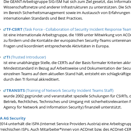
Die GÉANT-Arbeitsgruppe SIG-ISM hat sich zum Ziel gesetzt, das Informa
Wissenschaftsnetze und anderer Infrastrukturen zu unterstützen. Die S
im Bereich Sicherheitsmanagement sowie im Austausch von Erfahrungen mi
internationalen Standards und Best Practices.
TF-CSIRT
(Task Force - Collaboration of Security Incident Response Tea
ist eine internationale Arbeitsgruppe, die 1999 unter Mitwirkung von A
zu fördern und die Kontakte der europäischen Security-Teams untereinande
Fragen und koordiniert entsprechende Aktivitäten in Europa.
TI
(Trusted Introducer)
ist eine unabhängige Stelle, die CERTs auf der Basis formaler Kriterien akk
Mindeststandard in Bezug auf Arbeitsweise und Dokumentation der Securi
einzelnen Teams auf dem aktuellen Stand hält, entsteht ein schlagkräfti
durch den TI formal akkreditiert.
TRANSITS
(Training of Network Security Incident Teams Staff)
wurde 2002 gegründet und veranstaltet spezielle Schulungen für CSIRTs, 
Betrieb, Rechtliches, Technisches und Umgang mit sicherheitsrelevanten
Agency for Network and Information Security) finanziell unterstützt.
PA AG Security
 2014 unterhält die ISPA (Internet Service Providers Austria) eine Arbeitsg
rreichischen ISPs. Auch Mitarbeiter*innen von ACOnet bzw. des ACOnet-CER