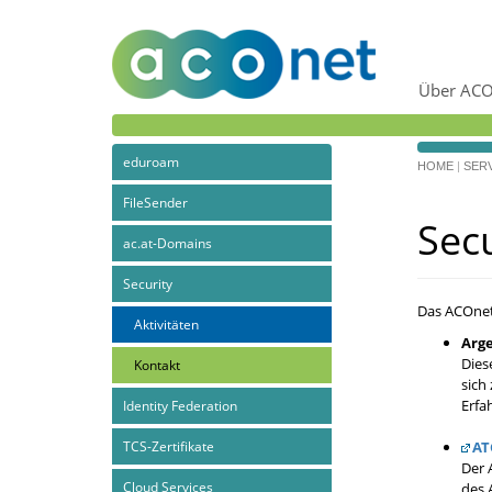
Über ACO
eduroam
HOME
|
SERV
FileSender
Secu
ac.at-Domains
Security
Das ACOnet-
Aktivitäten
Arge
Dies
Kontakt
sich
Erfa
Identity Federation
TCS-Zertifikate
AT
Der 
Cloud Services
des 