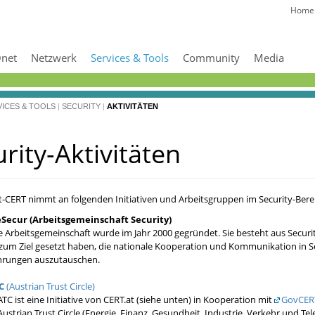
Home
net
Netzwerk
Services & Tools
Community
Media
ICES & TOOLS
|
SECURITY
|
AKTIVITÄTEN
rity-Aktivitäten
CERT nimmt an folgenden Initiativen und Arbeitsgruppen im Security-Bereic
Secur (Arbeitsgemeinschaft Security)
e Arbeitsgemeinschaft wurde im Jahr 2000 gegründet. Sie besteht aus Securit
 zum Ziel gesetzt haben, die nationale Kooperation und Kommunikation in S
hrungen auszutauschen.
C
(Austrian Trust Circle)
ATC ist eine Initiative von CERT.at (siehe unten) in Kooperation mit
GovCERT
Austrian Trust Circle (Energie, Finanz, Gesundheit, Industrie, Verkehr und 