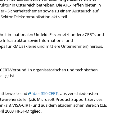
uktur in Österreich betreiben. Die ATC-Treffen bieten in
her - Sicherheitsthemen sowie zu einem Austausch auf
ktor Telekommunikation aktiv teil.
erheit im nationalen Umfeld. Es vernetzt andere CERTs und
e Infrastruktur sowie Informations- und
ps für KMUs (kleine und mittlere Unternehmen) heraus.
n CERT-Verbund. In organisatorischen und technischen
ligt ist.
ittlerweile sind
über 350 CERTs
aus verschiedensten
ftwarehersteller (z.B. Microsoft Product Support Services
en (z.B. VISA-CIRT) und aus dem akademischen Bereich (z.B.
ril 2003 FIRST-Mitglied.