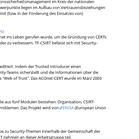
tionssicherheitsmanagement im Kreis der nationalen
chwerpunkte liegen im Aufbau von Vertrauensbeziehungen
t (bzw. in der Förderung des Einsatzes von)
ms)
COnet ins Leben gerufen wurde, um die Gründung von CERTs
r zu verbessern. TF-CSIRT befasst sich mit Security-
reditiert. Indem der Trusted Introducer einen
ty-Teams sicherstellt und die Informationen über die
ges "Web of Trust". Das ACOnet-CERT wurde im März 2003
die aus fünf Modulen bestehen: Organisation, CSIRT-
 Problemen. Das Projekt wird von
ENISA
(European Union
ruppe zu Security-Themen innerhalb der Gemeinschaft der
T nehmen an dieser Arbeitsgruppe teil.