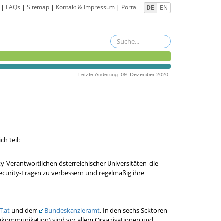
|
FAQs
|
Sitemap
|
Kontakt & Impressum
|
Portal
DE
EN
Letzte Änderung: 09. Dezember 2020
h teil:
y-Verantwortlichen österreichischer Universitäten, die
ecurity-Fragen zu verbessern und regelmäßig ihre
.at
und dem
Bundeskanzleramt
. In den sechs Sektoren
Telekommunikation) sind vor allem Organisationen und