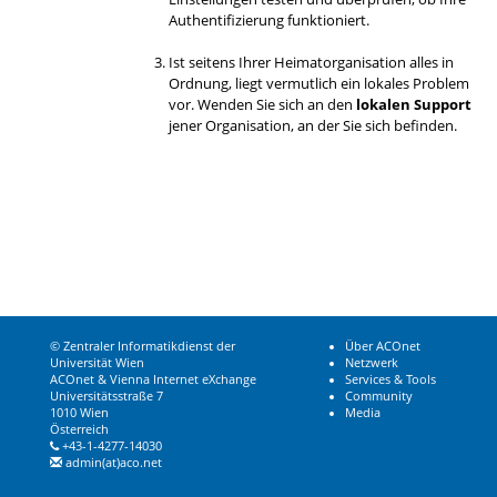
Authentifizierung funktioniert.
Ist seitens Ihrer Heimatorganisation alles in
Ordnung, liegt vermutlich ein lokales Problem
vor. Wenden Sie sich an den
lokalen Support
jener Organisation, an der Sie sich befinden.
© Zentraler Informatikdienst der
Über ACOnet
Universität Wien
Netzwerk
ACOnet & Vienna Internet eXchange
Services & Tools
Universitätsstraße 7
Community
1010 Wien
Media
Österreich
+43-1-4277-14030
admin(at)aco.net