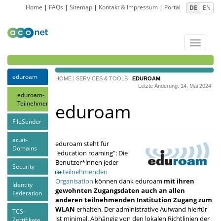
Home
|
FAQs
|
Sitemap
|
Kontakt & Impressum
|
Portal
DE
EN
Toggle
navigat
eduroam
HOME
|
SERVICES & TOOLS
|
EDUROAM
Letzte Änderung: 14. Mai 2024
eduroam-
Teilnehmer
eduroam
FileSender
ac.at-
eduroam steht für
Domains
"education roaming": Die
Benutzer*innen jeder
Security
teilnehmenden
Organisation
können dank eduroam
mit ihren
Identity
gewohnten Zugangsdaten auch an allen
Federation
anderen teilnehmenden Institution Zugang zum
WLAN
erhalten. Der administrative Aufwand hierfür
TCS-
ist minimal. Abhängig von den lokalen Richtlinien der
Zertifikate