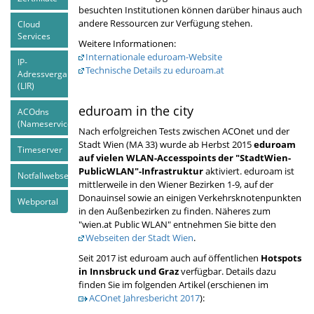
besuchten Institutionen können darüber hinaus auch
andere Ressourcen zur Verfügung stehen.
Cloud
Services
Weitere Informationen:
Internationale eduroam-Website
IP-
Technische Details zu eduroam.at
Adressvergabe
(LIR)
eduroam in the city
ACOdns
(Nameservices)
Nach erfolgreichen Tests zwischen ACOnet und der
Stadt Wien (MA 33) wurde ab Herbst 2015
eduroam
Timeserver
auf vielen WLAN-Accesspoints der "StadtWien-
PublicWLAN"-Infrastruktur
aktiviert. eduroam ist
Notfallwebseite
mittlerweile in den Wiener Bezirken 1-9, auf der
Donauinsel sowie an einigen Verkehrsknotenpunkten
Webportal
in den Außenbezirken zu finden. Näheres zum
"wien.at Public WLAN" entnehmen Sie bitte den
Webseiten der Stadt Wien
.
Seit 2017 ist eduroam auch auf öffentlichen
Hotspots
in Innsbruck und Graz
verfügbar. Details dazu
finden Sie im folgenden Artikel (erschienen im
ACOnet Jahresbericht 2017
):