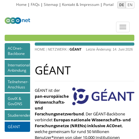
Home
|
FAQs
|
Sitemap
|
Kontakt & Impressum
|
Portal
DE
EN
Toggle
navigat
ACOnet-
HOME
|
NETZWERK
|
GÉANT
Letzte Änderung: 14. Juni 2026
Backbone
Internationale
GÉANT
Anbindung
Teilnehmer-
Anschluss
GÉANT ist der
pan-europäische
GovIX &
Wissenschafts-
GovDNS
und
Forschungsnetzverbund
. Der GÉANT-Backbone
Studierendenheime
verbindet
Europas nationale Wissenschafts- und
Forschungsnetze (NRENs) inklusive ACOnet
,
GÉANT
welche gemeinsam für rund 50 Millionen
Benutzer*innen von über 10.000 Institutionen