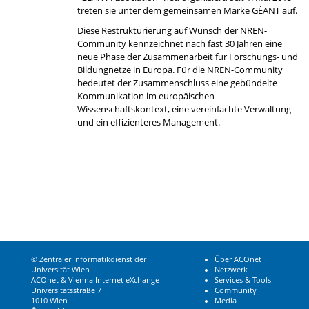
treten sie unter dem gemeinsamen Marke GÉANT auf.
Diese Restrukturierung auf Wunsch der NREN-
Community kennzeichnet nach fast 30 Jahren eine
neue Phase der Zusammenarbeit für Forschungs- und
Bildungnetze in Europa. Für die NREN-Community
bedeutet der Zusammenschluss eine gebündelte
Kommunikation im europäischen
Wissenschaftskontext, eine vereinfachte Verwaltung
und ein effizienteres Management.
© Zentraler Informatikdienst der
Über ACOnet
Universität Wien
Netzwerk
ACOnet & Vienna Internet eXchange
Services & Tools
Universitätsstraße 7
Community
1010 Wien
Media