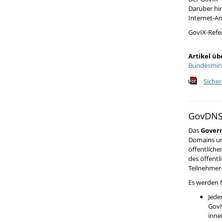
Darüber hin
Internet-A
GovIX-Refe
Artikel üb
Bundesmini
Siche
GovDN
Das
Gover
Domains un
öffentliche
des öffentl
Teilnehmer-
Es werden 
Jede
GovI
inne