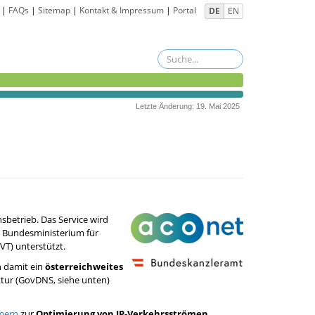
|
FAQs
|
Sitemap
|
Kontakt & Impressum
|
Portal
DE
EN
Letzte Änderung: 19. Mai 2025
sbetrieb. Das Service wird
 Bundesministerium für
VT) unterstützt.
n damit ein
österreichweites
tur (GovDNS, siehe unten)
mern
zur
Optimierung von IP-Verkehrsströmen
.