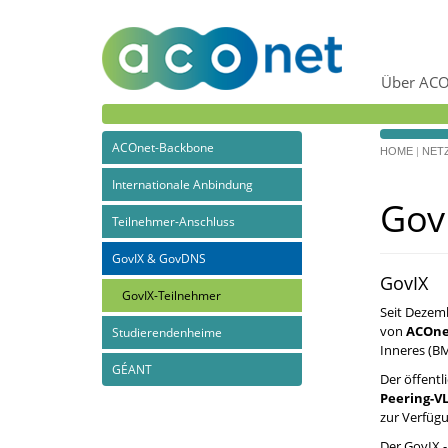
Über ACO
ACOnet-Backbone
HOME
|
NET
Internationale Anbindung
Gov
Teilnehmer-Anschluss
GovIX & GovDNS
GovIX
GovIX-Teilnehmer
Seit Dezemb
von
ACOne
Studierendenheime
Inneres (BM
GÉANT
Der öffent
Peering-V
zur Verfügu
Der GovIX -