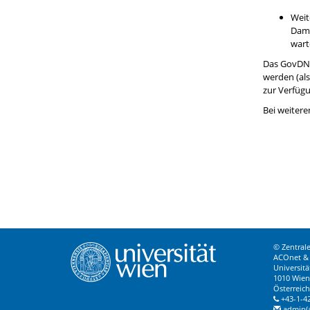
Weit
Dami
wart
Das GovDNS
werden (als
zur Verfügu
Bei weitere
© Zentrale
ACOnet & 
Universitä
1010 Wien
Österreich
+43-1-4
admin(a