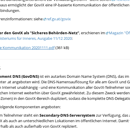
aus ermöglicht der GovIX eine IP-basierte Kommunikation der öffentlichen 
nbindungen.
renzinformationen: siehe
ref.gv.at/govix
er den GovIX als "Sicheres Behörden-Netz"
, erschienen im
Magazin "Öff
steriums für Inneres, Ausgabe 11/12 2020
:
re Kommunikation 20201111.pdf
(361 kB)
S
nment DNS (GovDNS)
ist ein autarkes Domain Name System (DNS), das im
ter .at angeboten wird. Die DNS-Namensauflösung für alle am GovIX und 
n Internet unabhängig - und eine Kommunikation aller GovIX-Teilnehmer som
ichen Internet weiterhin über GovIX gewährleistet. Zu diesem Zweck werden 
Zonen) in den GovIX-Bereich dupliziert, sodass die komplette DNS-Delegat
folgende Komponenten angeboten:
m Teilnehmer steht ein
Secondary-DNS-Serversystem
zur Verfügung, das 
X als auch an unterschiedlichen Lokationen im öffentlichen Internet. Dam
rhalb als auch außerhalb von GovIX repliziert.