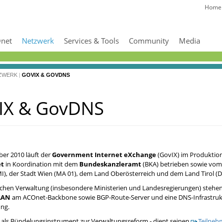
Home
net
Netzwerk
Services & Tools
Community
Media
ZWERK
|
GOVIX & GOVDNS
IX & GovDNS
er 2010 läuft der
Government Internet eXchange
(GovIX) im Produktion
t
in Koordination mit dem
Bundeskanzleramt
(BKA) betrieben sowie vom
I), der Stadt Wien (MA 01), dem Land Oberösterreich und dem Land Tirol (D
lichen Verwaltung (insbesondere Ministerien und Landesregierungen) stehe
LAN
am ACOnet-Backbone sowie BGP-Route-Server und eine DNS-Infrastruk
ng.
 als Bündelungsinstrument zur Verwaltungsreform - dient seinen
Teilneh