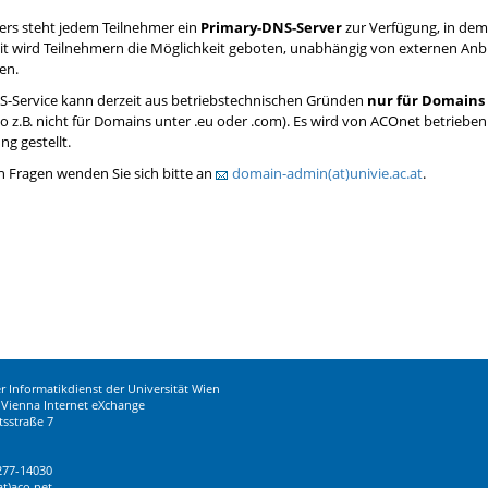
ers steht jedem Teilnehmer ein
Primary-DNS-Server
zur Verfügung, in dem
t wird Teilnehmern die Möglichkeit geboten, unabhängig von externen Anbi
en.
-Service kann derzeit aus betriebstechnischen Gründen
nur für Domains 
o z.B. nicht für Domains unter .eu oder .com). Es wird von ACOnet betrie
ng gestellt.
n Fragen wenden Sie sich bitte an
domain-admin(at)univie.ac.at
.
r Informatikdienst der Universität Wien
Vienna Internet eXchange
tsstraße 7
277-14030
t)aco.net