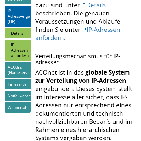
dazu sind unter
Details
IP-
beschrieben. Die genauen
Adressvergabe
Voraussetzungen und Abläufe
(LIR)
finden Sie unter
IP-Adressen
Details
anfordern
.
IP-
Adressen
Verteilungsmechanismus für IP-
anfordern
Adressen
ACOdns
ACOnet ist in das
globale System
(Nameservices)
zur Verteilung von IP-Adressen
Timeserver
eingebunden. Dieses System stellt
im Interesse aller sicher, dass IP-
Notfallwebseite
Adressen nur entsprechend eines
Webportal
dokumentierten und technisch
nachvollziehbaren Bedarfs und im
Rahmen eines hierarchischen
Systems vergeben werden.