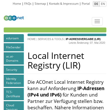
Home
|
FAQs
|
Sitemap
|
Kontakt & Impressum
|
Portal
DE
EN
Toggle
navigat
eduroam
HOME
|
SERVICES & TOOLS
|
IP-ADRESSVERGABE (LIR)
Letzte Änderung: 07. Mai 2020
FileSender
Local Internet
ac.at-
Domains
Registry (LIR)
Security
Identity
Die ACOnet Local Internet Registry
Federation
kann auf Anforderung
IP-Adressen
TCS-
(IPv4 und IPv6)
für Kunden und
Zertifikate
Partner zur Verfügung stellen bzw.
Cloud
beschaffen. Nähere Informationen
Services