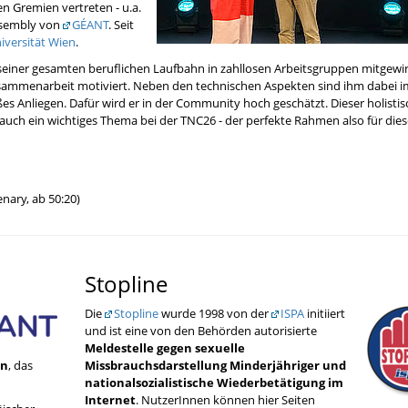
en Gremien vertreten - u.a.
ssembly von
GÉANT
. Seit
iversität Wien
.
seiner gesamten beruflichen Laufbahn in zahllosen Arbeitsgruppen mitgewi
 Zusammenarbeit motiviert. Neben den technischen Aspekten sind ihm dabei 
ßes Anliegen. Dafür wird er in der Community hoch geschätzt. Dieser holisti
auch ein wichtiges Thema bei der TNC26 - der perfekte Rahmen also für dies
nary, ab 50:20)
Stopline
Die
Stopline
wurde 1998 von der
ISPA
initiiert
und ist eine von den Behörden autorisierte
Meldestelle gegen sexuelle
en
, das
Missbrauchsdarstellung Minderjähriger und
nationalsozialistische Wiederbetätigung im
Internet
. NutzerInnen können hier Seiten