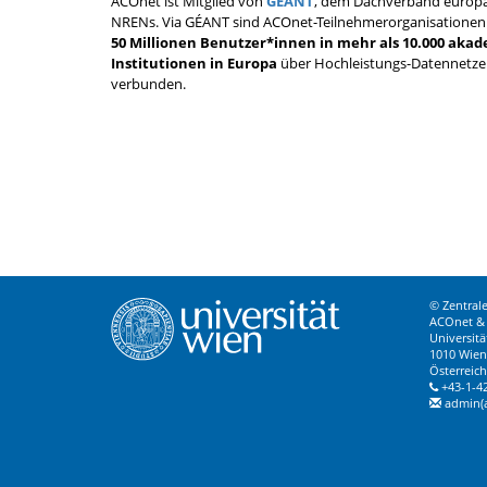
ACOnet ist Mitglied von
GÉANT
, dem Dachverband eu­ropä
NRENs. Via GÉANT sind ACOnet-Teilnehmerorganisationen
50 Millionen Benutzer*innen in mehr als 10.000 aka
Institutionen in Europa
über Hochleistungs-Datennetze
verbunden.
© Zentrale
ACOnet & 
Universitä
1010 Wien
Österreich
+43-1-4
admin(a