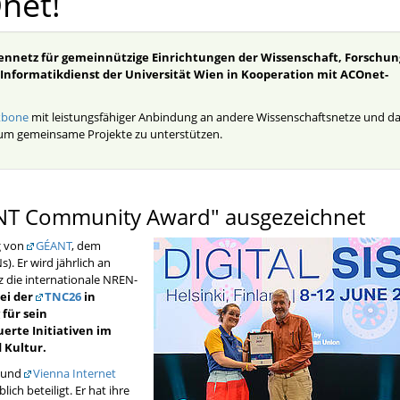
net!
tennetz für gemeinnützige Einrichtungen der Wissenschaft, Forschun
 Informatikdienst der Universität Wien in Kooperation mit ACOnet-
kbone
mit leistungsfähiger Anbindung an andere Wissenschaftsnetze und d
 um gemeinsame Projekte zu unterstützen.
ÉANT Community Award" ausgezeichnet
g von
GÉANT
, dem
. Er wird jährlich an
 die internationale NREN-
bei der
TNC26
in
 für sein
rte Initiativen im
 Kultur.
 und
Vienna Internet
ch beteiligt. Er hat ihre