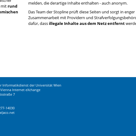
ischer
melden, die derartige Inhalte enthalten - auch anonym.
 mit
rund
demischen
Das Team der Stopline prüft diese Seiten und sorgt in enger
Zusammenarbeit mit Providern und Strafverfolgungsbehör
dafür, dass
illegale Inhalte aus dem Netz entfernt
werde
r Informatikdienst der Universität Wien
Vienna Internet eXchange
tsstraße 7
277-14030
t)aco.net