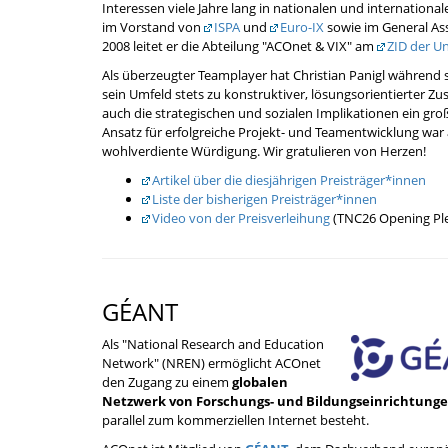
Interessen viele Jahre lang in nationalen und international
im Vorstand von
ISPA
und
Euro-IX
sowie im General A
2008 leitet er die Abteilung "ACOnet & VIX" am
ZID der Un
Als überzeugter Teamplayer hat Christian Panigl während 
sein Umfeld stets zu konstruktiver, lösungsorientierter
auch die strategischen und sozialen Implikationen ein gro
Ansatz für erfolgreiche Projekt- und Teamentwicklung war 
wohlverdiente Würdigung. Wir gratulieren von Herzen!
Artikel über die diesjährigen Preisträger*innen
Liste der bisherigen Preisträger*innen
Video von der Preisverleihung
(TNC26 Opening Ple
GÉANT
Als "National Research and Education
Network" (NREN) ermöglicht ACOnet
den Zugang zu einem
globalen
Netzwerk von Forschungs- und Bildungseinrichtung
parallel zum kommerziellen Internet besteht.