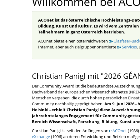
Willkommen bei ACO
ACOnet ist das österreichische Hochleistungs-Da
Bildung, Kunst und Kultur. Es wird vom Zentralen
Teilnehmern in ganz Österreich betrieben.
ACOnet bietet einen österreichweiten
Glasfaser-Bac
Internet, aber auch zielgruppenorientierte
Services
,
Christian Panigl mit "2026 G
Der Community Award ist die bedeutendste Auszeichnun
Dachverband der europäischen Wissenschaftsnetze (NRENs)
Menschen vergeben, die durch hohen persönlichen Einsatz
Community nachhaltig geprägt haben.
Am 9. Juni 2026 - 
Helsinki - erhielt Christian Panigl diese Auszeichnung
jahrzehntelanges Engagement für Community-gesteue
Bereich Wissenschaft, Forschung, Bildung, Kunst und
Christian Panigl ist seit den Anfängen von
ACOnet
(1986)
eXchange
(1996) an deren Entwicklung und Betrieb maßgebli