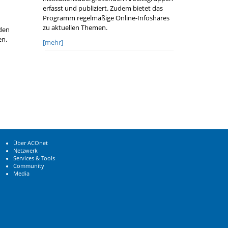
erfasst und publiziert. Zudem bietet das
Programm regelmäßige Online-Infoshares
zu aktuellen Themen.
den
n.
[mehr]
Über ACOnet
Netzwerk
Services & Tools
Community
Media