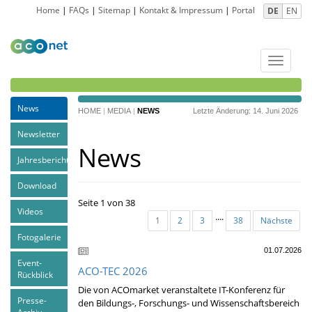
Home
|
FAQs
|
Sitemap
|
Kontakt & Impressum
|
Portal
DE
EN
Toggle
navigat
News
HOME
|
MEDIA
|
NEWS
Letzte Änderung: 14. Juni 2026
Newsletter
News
Jahresberichte
Download
Seite 1 von 38
Videos
....
1
2
3
38
Nächste
Fotogalerie
01.07.2026
Event-
ACO-TEC 2026
Rückblick
Die von ACOmarket veranstaltete IT-Konferenz für
Presse-
den Bildungs-, Forschungs- und Wissenschaftsbereich