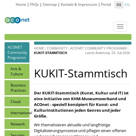
Home
|
FAQs
|
Sitemap
|
Kontakt & Impressum
|
Portal
DE
EN
Toggle
navigat
ACONET
HOME
|
COMMUNITY
|
ACONET COMMUNITY PROGRAMM
|
Community
KUKIT-STAMMTISCH
Letzte Änderung: 23. Juli 2026
Programm
KUKIT-Stammtisch
Arts &
Culture
Business
Practices
Der KUKIT-Stammtisch (Kunst, Kultur und IT) ist
eine Initiative von KHM-Museumsverband und
Cloud
ACOnet - speziell konzipiert für Kunst- und
Kulturinstitutionen jeden Genres und jeder
International
Größe.
Network
Wir thematisieren aktuelle und langfristige
Digitalisierungsprozesse und pflegen einen offenen
Security