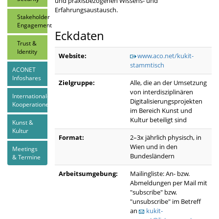
und praxisbezogenen Wissens- und
Erfahrungsaustausch.
Stakeholder
Engagement
Eckdaten
Trust &
Identity
Website:
www.aco.net/kukit-
stammtisch
ACONET
Infoshares
Zielgruppe:
Alle, die an der Umsetzung
von interdisziplinären
Internationale
Digitalisierungsprojekten
Kooperationen
im Bereich Kunst und
Kultur beteiligt sind
Kunst &
Kultur
Format:
2–3x jährlich physisch, in
Wien und in den
Meetings
Bundesländern
& Termine
Arbeitsumgebung:
Mailingliste: An- bzw.
Abmeldungen per Mail mit
"subscribe" bzw.
"unsubscribe" im Betreff
an
kukit-