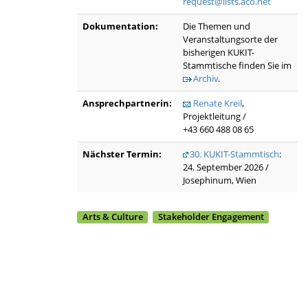
request@lists.aco.net
Dokumentation:
Die Themen und
Veranstaltungsorte der
bisherigen KUKIT-
Stammtische finden Sie im
Archiv
.
Ansprechpartnerin:
Renate Kreil
,
Projektleitung /
+43 660 488 08 65
Nächster Termin:
30. KUKIT-Stammtisch
:
24. September 2026 /
Josephinum, Wien
Arts & Culture
Stakeholder Engagement