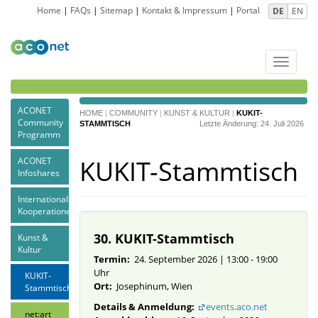
Home
|
FAQs
|
Sitemap
|
Kontakt & Impressum
|
Portal
DE
EN
Toggle
navigat
ACONET
HOME
|
COMMUNITY
|
KUNST & KULTUR
|
KUKIT-
Community
STAMMTISCH
Letzte Änderung: 24. Juli 2026
Programm
KUKIT-Stammtisch
ACONET
Infoshares
Internationale
Kooperationen
30. KUKIT-Stammtisch
Kunst &
Kultur
Termin:
24. September 2026 | 13:00 - 19:00
Uhr
KUKIT-
Ort:
Josephinum, Wien
Stammtisch
Details & Anmeldung
:
events.aco.net
net:art