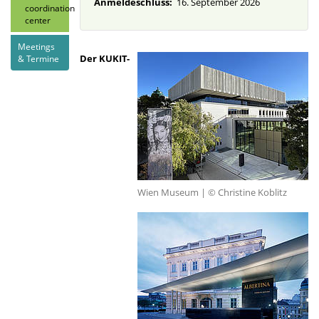
Anmeldeschluss:
16. September 2026
coordination
center
Meetings
Der KUKIT-
& Termine
Wien Museum | © Christine Koblitz