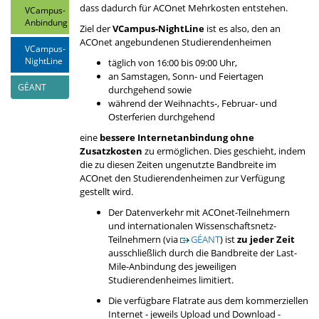
dass dadurch für ACOnet Mehrkosten entstehen.
VCampus-
Anbindung
Ziel der
VCampus-NightLine
ist es also, den an
ACOnet angebundenen Studierendenheimen
VCampus-
NightLine
täglich von 16:00 bis 09:00 Uhr,
an Samstagen, Sonn- und Feiertagen
GÉANT
durchgehend sowie
während der Weihnachts-, Februar- und
Osterferien durchgehend
eine
bessere Internetanbindung ohne
Zusatzkosten
zu ermöglichen. Dies geschieht, indem
die zu diesen Zeiten ungenutzte Bandbreite im
ACOnet den Studierendenheimen zur Verfügung
gestellt wird.
Der Datenverkehr mit ACOnet-Teilnehmern
und internationalen Wissenschaftsnetz-
Teilnehmern (via
GÉANT
) ist
zu jeder Zeit
ausschließlich durch die Bandbreite der Last-
Mile-Anbindung des jeweiligen
Studierendenheimes limitiert.
Die verfügbare Flatrate aus dem kommerziellen
Internet - jeweils Upload und Download -