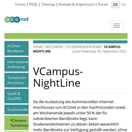
Home
|
FAQs
|
Sitemap
|
Kontakt & Impressum
|
Portal
DE
EN
Toggle
navigat
ACOnet-
HOME
|
NETZWERK
|
STUDIERENDENHEIME
|
VCAMPUS-
Backbone
NIGHTLINE
Letzte Änderung: 30. September 2022
Internationale
VCampus-
Anbindung
Teilnehmer-
NightLine
Anschluss
GovIX &
GovDNS
Da die Auslastung des kommerziellen Internet-
Anschlusses von ACOnet in den Nachtstunden sowie
Studierendenheime
am Wochenende jeweils unter 50 % der fix
subskribierten Bandbreite liegt, kann
VCampus-
Studierendenheimen zu diesen Zeiten wesentlich
Teilnehmer
mehr Bandbreite zur Verfügung gestellt werden, ohne