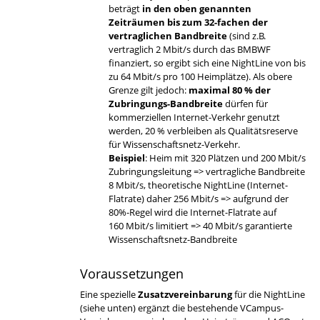
beträgt
in den oben genannten
Zeiträumen bis zum 32-fachen der
vertraglichen Bandbreite
(sind z.B.
vertraglich 2 Mbit/s durch das BMBWF
finanziert, so ergibt sich eine NightLine von bis
zu 64 Mbit/s pro 100 Heimplätze). Als obere
Grenze gilt jedoch:
maximal 80 % der
Zubringungs-Bandbreite
dürfen für
kommerziellen Internet-Verkehr genutzt
werden, 20 % verbleiben als Qualitätsreserve
für Wissenschaftsnetz-Verkehr.
Beispiel
: Heim mit 320 Plätzen und 200 Mbit/s
Zubringungsleitung => vertragliche Bandbreite
8 Mbit/s, theoretische NightLine (Internet-
Flatrate) daher 256 Mbit/s => aufgrund der
80%-Regel wird die Internet-Flatrate auf
160 Mbit/s limitiert => 40 Mbit/s garantierte
Wissenschaftsnetz-Bandbreite
Voraussetzungen
Eine spezielle
Zusatzvereinbarung
für die NightLine
(siehe unten) ergänzt die bestehende VCampus-